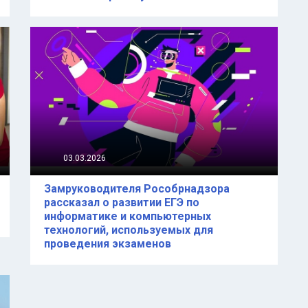
03.03.2026
Замруководителя Рособрнадзора
рассказал о развитии ЕГЭ по
информатике и компьютерных
технологий, используемых для
проведения экзаменов