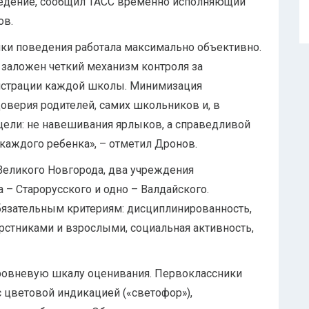
ведение, сообщил ТАСС временно исполняющий
ов.
нки поведения работала максимально объективно.
 заложен четкий механизм контроля за
истрации каждой школы. Минимизация
оверия родителей, самих школьников и, в
 цели: не навешивания ярлыков, а справедливой
аждого ребенка», – отметил Дронов.
Великого Новгорода, два учреждения
 – Старорусского и одно – Валдайского.
бязательным критериям: дисциплинированность,
стниками и взрослыми, социальная активность,
уровневую шкалу оценивания. Первоклассники
с цветовой индикацией («светофор»),