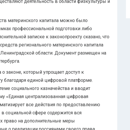
уществляют деятельность в области физкультуры и
дств материнского капитала можно было
амках профессиональной подготовки либо
снительной записке к законопроекту сказано, что
средств регионального материнского капитала
 Ленинградской области. Документ размещен на
тербурга.
 о законе, который упрощает доступ к
ту благодаря единой цифровой платформе.
теме социального казначейства и вводит
му «Единая централизованная цифровая
оматизирует все действия по предоставлению
 в социальной сфере содержится вся
х право на дополнительные меры
ные о реализации россиянами своего права.