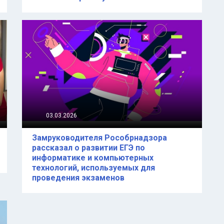
03.03.2026
Замруководителя Рособрнадзора
рассказал о развитии ЕГЭ по
информатике и компьютерных
технологий, используемых для
проведения экзаменов