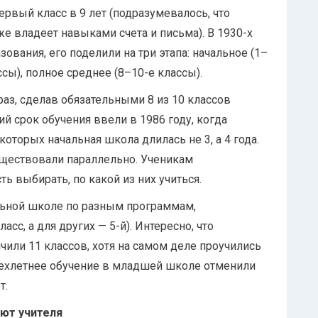
ервый класс в 9 лет (подразумевалось, что
же владеет навыками счета и письма). В 1930-х
вания, его поделили на три этапа: начальное (1–
ссы), полное среднее (8–10-е классы).
аз, сделав обязательными 8 из 10 классов
ний срок обучения ввели в 1986 году, когда
оторых начальная школа длилась не 3, а 4 года.
существовали параллельно. Ученикам
ь выбирать, по какой из них учиться.
льной школе по разным программам,
сс, а для других — 5-й). Интересно, что
или 11 классов, хотя на самом деле проучились
трехлетнее обучение в младшей школе отменили
т.
ают учителя