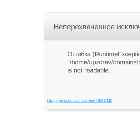
Неперехваченное исклю
Ошибка (RuntimeException
"/home/upzdrav/domains/d
is not readable.
Поддержка пользователей UMI.CMS